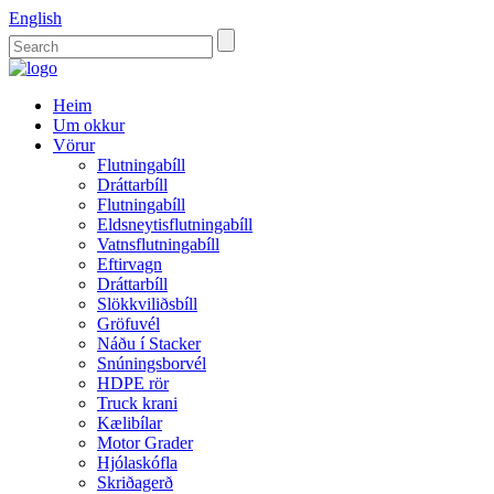
English
Heim
Um okkur
Vörur
Flutningabíll
Dráttarbíll
Flutningabíll
Eldsneytisflutningabíll
Vatnsflutningabíll
Eftirvagn
Dráttarbíll
Slökkviliðsbíll
Gröfuvél
Náðu í Stacker
Snúningsborvél
HDPE rör
Truck krani
Kælibílar
Motor Grader
Hjólaskófla
Skriðagerð