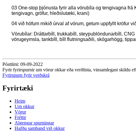
03 One-stop þjónusta fyrir alla vörubíla og tengivagna frá 
tengivagn, gröfur, hleðslutæki, krani)
04 við höfum mikið úrval af vörum, getum uppfyllt kröfur við
Vörubílar: Dráttarbíll, trukkabíll, steypublöndunarbíll, CNG vö
vörugeymsla, tankbíll, bíll flutningsaðili, skógarhögg, tippar
Pósttími: 09-09-2022
Fyrir fyrirspurnir um vörur okkar eða verðlista, vinsamlegast skildu 
Fyrirspurn fyrir verðskrá
Fyrirtæki
Heim
Um okkur
Vörur
Fréttir
Algengar spurningar
Hafðu samband við okkur