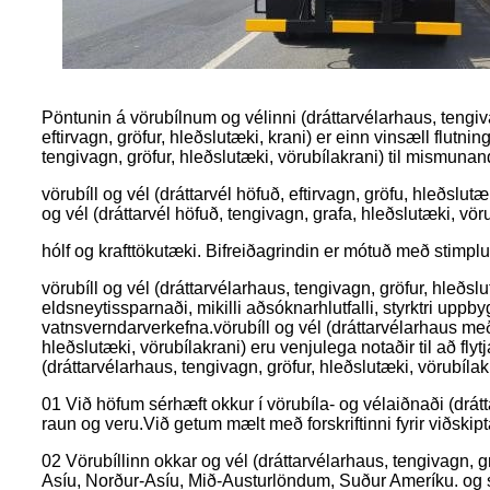
Pöntunin á vörubílnum og vélinni (dráttarvélarhaus, tengivagn
eftirvagn, gröfur, hleðslutæki, krani) er einn vinsæll flutn
tengivagn, gröfur, hleðslutæki, vörubílakrani) til mismun
vörubíll og vél (dráttarvél höfuð, eftirvagn, gröfu, hleðslu
og vél (dráttarvél höfuð, tengivagn, grafa, hleðslutæki, vör
hólf og krafttökutæki. Bifreiðagrindin er mótuð með stimplu
vörubíll og vél (dráttarvélarhaus, tengivagn, gröfur, hleðsl
eldsneytissparnaði, mikilli aðsóknarhlutfalli, styrktri uppb
vatnsverndarverkefna.vörubíll og vél (dráttarvélarhaus með v
hleðslutæki, vörubílakrani) eru venjulega notaðir til að fl
(dráttarvélarhaus, tengivagn, gröfur, hleðslutæki, vörubíla
01 Við höfum sérhæft okkur í vörubíla- og vélaiðnaði (dráttar
raun og veru.Við getum mælt með forskriftinni fyrir viðskipt
02 Vörubíllinn okkar og vél (dráttarvélarhaus, tengivagn, g
Asíu, Norður-Asíu, Mið-Austurlöndum, Suður Ameríku. og 