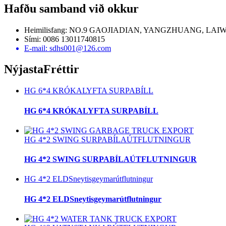
Hafðu samband við okkur
Heimilisfang: NO.9 GAOJIADIAN, YANGZHUANG, LAI
Sími: 0086 13011740815
E-mail: sdhs001@126.com
Nýjasta
Fréttir
HG 6*4 KRÓKALYFTA SURPABÍLL
HG 6*4 KRÓKALYFTA SURPABÍLL
HG 4*2 SWING SURPABÍLAÚTFLUTNINGUR
HG 4*2 SWING SURPABÍLAÚTFLUTNINGUR
HG 4*2 ELDSneytisgeymarútflutningur
HG 4*2 ELDSneytisgeymarútflutningur