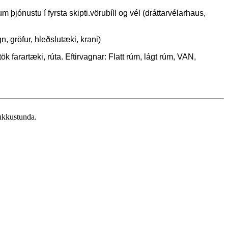
þjónustu í fyrsta skipti.vörubíll og vél (dráttarvélarhaus,
n, gröfur, hleðslutæki, krani)
stök farartæki, rúta. Eftirvagnar: Flatt rúm, lágt rúm, VAN,
lukkustunda.