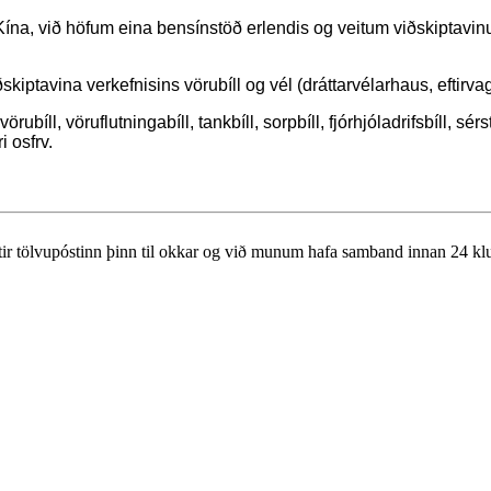
Kína, við höfum eina bensínstöð erlendis og veitum viðskiptavinum 
skiptavina verkefnisins vörubíll og vél (dráttarvélarhaus, eftirvag
rubíll, vöruflutningabíll, tankbíll, sorpbíll, fjórhjóladrifsbíll, sér
i osfrv.
eftir tölvupóstinn þinn til okkar og við munum hafa samband innan 24 k