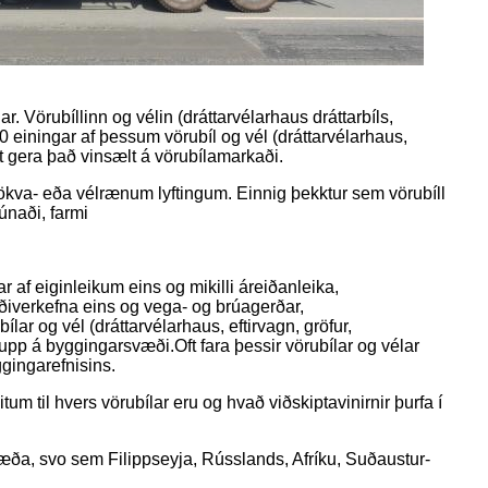
r. Vörubíllinn og vélin (dráttarvélarhaus dráttarbíls,
100 einingar af þessum vörubíl og vél (dráttarvélarhaus,
t gera það vinsælt á vörubílamarkaði.
eð vökva- eða vélrænum lyftingum. Einnig þekktur sem vörubíll
únaði, farmi
ar af eiginleikum eins og mikilli áreiðanleika,
ræðiverkefna eins og vega- og brúagerðar,
lar og vél (dráttarvélarhaus, eftirvagn, gröfur,
 upp á byggingarsvæði.Oft fara þessir vörubílar og vélar
ggingarefnisins.
tum til hvers vörubílar eru og hvað viðskiptavinirnir þurfa í
 svæða, svo sem Filippseyja, Rússlands, Afríku, Suðaustur-