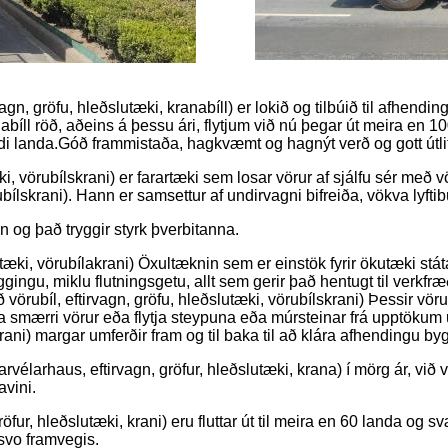
, gröfu, hleðslutæki, kranabíll) er lokið og tilbúið til afhendinga
ingabíll röð, aðeins á þessu ári, flytjum við nú þegar út meira en 
andi landa.Góð frammistaða, hagkvæmt og hagnýt verð og gott útli
tæki, vörubílskrani) er farartæki sem losar vörur af sjálfu sér m
ubílskrani). Hann er samsettur af undirvagni bifreiða, vökva lyftib
n og það tryggir styrk þverbitanna.
utæki, vörubílakrani) Öxultæknin sem er einstök fyrir ökutæki stát
yggingu, miklu flutningsgetu, allt sem gerir það hentugt til verkf
örubíl, eftirvagn, gröfu, hleðslutæki, vörubílskrani) Þessir vörubí
ytja smærri vörur eða flytja steypuna eða múrsteinar frá upptökum
krani) margar umferðir fram og til baka til að klára afhendingu by
vélarhaus, eftirvagn, gröfur, hleðslutæki, krana) í mörg ár, við vi
avini.
röfur, hleðslutæki, krani) eru fluttar út til meira en 60 landa og
svo framvegis.