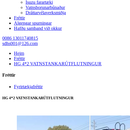
Isuzu farartæki
Vatnsborunarbúnaður
Dráttarvélaverksmiðja
Fréttir
Algengar spurningar
Hafðu samband við okkur
0086 13011740815
sdhs001@126.com
Heim
Fréttir
HG 4*2 VATNSTANKARÚTFLUTNINGUR
Fréttir
Fyrirtækjafréttir
HG 4*2 VATNSTANKARÚTFLUTNINGUR